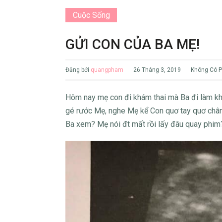
Cuộc Sống
GỬI CON CỦA BA MẸ!
Đăng bởi
quangpham
26 Tháng 3, 2019
Không Có P
Hôm nay mẹ con đi khám thai mà Ba đi làm k
gé rước Mẹ, nghe Mẹ kể Con quơ tay quơ chân 
Ba xem? Mẹ nói đt mất rồi lấy đâu quay phim