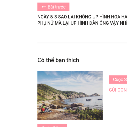
Bài trước
NGÀY 8-3 SAO LẠI KHÔNG UP HÌNH HOA H
PHỤ NỮ MÀ LẠI UP HÌNH ĐÀN ÔNG VẬY NHỈ
Có thể bạn thích
Cuộc 
GỬI CON