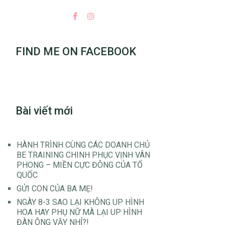
FIND ME ON FACEBOOK
Bài viết mới
HÀNH TRÌNH CÙNG CÁC DOANH CHỦ
BE TRAINING CHINH PHỤC VỊNH VÂN
PHONG – MIỀN CỰC ĐÔNG CỦA TỔ
QUỐC
GỬI CON CỦA BA MẸ!
NGÀY 8-3 SAO LẠI KHÔNG UP HÌNH
HOA HAY PHỤ NỮ MÀ LẠI UP HÌNH
ĐÀN ÔNG VẬY NHỈ?!