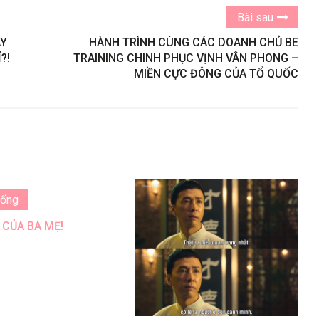
Bài sau
AY
HÀNH TRÌNH CÙNG CÁC DOANH CHỦ BE
?!
TRAINING CHINH PHỤC VỊNH VÂN PHONG –
MIỀN CỰC ĐÔNG CỦA TỔ QUỐC
Sống
 CỦA BA MẸ!