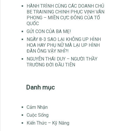
HÀNH TRÌNH CÙNG CÁC DOANH CHỦ
BE TRAINING CHINH PHỤC VỊNH VÂN
PHONG – MIỀN CỰC ĐÔNG CỦA TỔ
QUỐC
GỬI CON CỦA BA MẸ!
NGÀY 8-3 SAO LẠI KHÔNG UP HÌNH
HOA HAY PHỤ NỮ MÀ LẠI UP HÌNH
ĐÀN ÔNG VẬY NHỈ?!
NGUYỄN THÁI DUY – NGƯỜI THẦY
TRƯỜNG ĐỜI ĐẦU TIÊN
Danh mục
Cảm Nhận
Cuộc Sống
Kiến Thức – Kỹ Năng