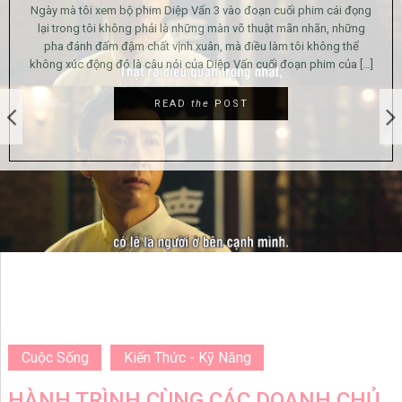
h
ày mà tôi xem bộ phim Diệp Vấn 3 vào đoạn cuối phim cái đọng
đư
ại trong tôi không phải là những màn võ thuật mãn nhãn, những
pha đánh đấm đậm chất vịnh xuân, mà điều làm tôi không thể
ng xúc động đó là câu nói của Diệp Vấn cuối đoạn phim của […]
READ
the
POST
Cuộc Sống
Kiến Thức - Kỹ Năng
HÀNH TRÌNH CÙNG CÁC DOANH CHỦ