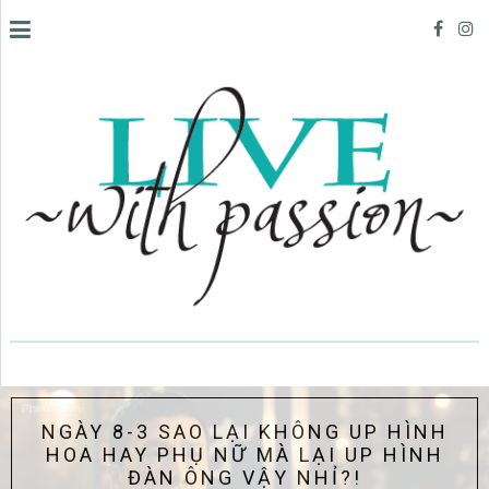
GÀY 8-3 SAO LẠI KHÔNG UP HÌNH
HOA HAY PHỤ NỮ MÀ LẠI UP HÌNH
ĐÀN ÔNG VẬY NHỈ?!
Nh