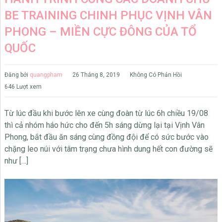
BE TRAINING CHINH PHỤC VỊNH VÂN
PHONG – MIỀN CỰC ĐÔNG CỦA TỔ
QUỐC
Đăng bởi
quangpham
26 Tháng 8, 2019
Không Có Phản Hồi
646 Lượt xem
Từ lúc đầu khi bước lên xe cùng đoàn từ lúc 6h chiều 19/08
thì cả nhóm háo hức cho đến 5h sáng dừng lại tại Vịnh Vân
Phong, bắt đầu ăn sáng cùng đồng đội để có sức bước vào
chặng leo núi với tâm trạng chưa hình dung hết con đường sẽ
như […]