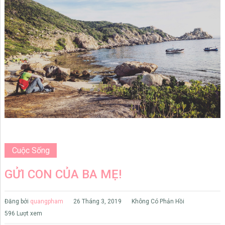
Cuộc Sống
GỬI CON CỦA BA MẸ!
Đăng bởi
quangpham
26 Tháng 3, 2019
Không Có Phản Hồi
596 Lượt xem